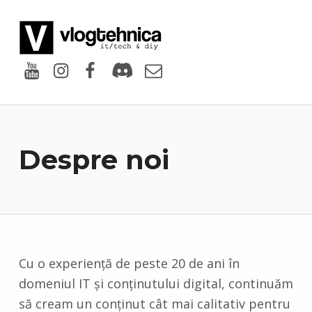
VlogTehnica
PUTIN TECH, PUTIN GEEK
Youtube
Instagram
Facebook
Discord
Email
Despre noi
Cu o experiență de peste 20 de ani în
domeniul IT și conținutului digital, continuăm
să cream un conținut cât mai calitativ pentru