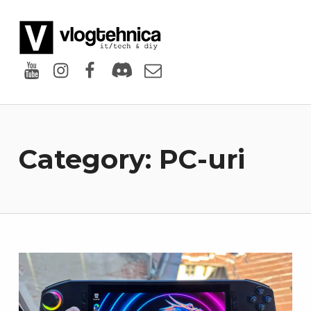
VlogTehnica
PUTIN TECH, PUTIN GEEK
Youtube
Instagram
Facebook
Discord
Email
Category:
PC-uri