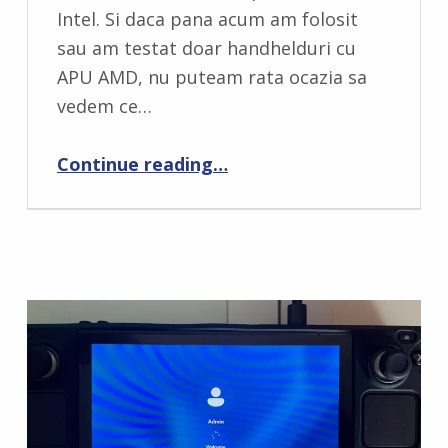
Intel. Si daca pana acum am folosit
sau am testat doar handhelduri cu
APU AMD, nu puteam rata ocazia sa
vedem ce…
“MSI Claw – Review | Primul handheld de gaming cu procesor Intel”
Continue reading
…