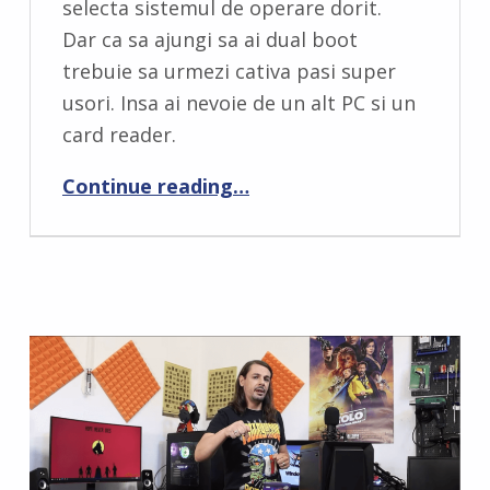
selecta sistemul de operare dorit.
Dar ca sa ajungi sa ai dual boot
trebuie sa urmezi cativa pasi super
usori. Insa ai nevoie de un alt PC si un
card reader.
“Windows dual boot pe Steam Deck cu un card SD”
Continue reading
…