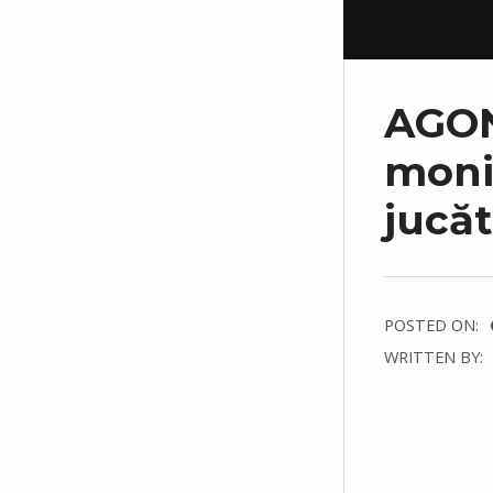
AGON
moni
jucăt
POSTED ON:
WRITTEN BY:
C
O
M
M