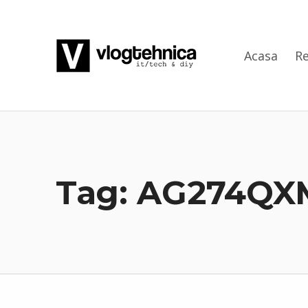
VlogTehnica
Acasa
Re
PUTIN TECH, PUTIN GEEK
Tag:
AG274QX