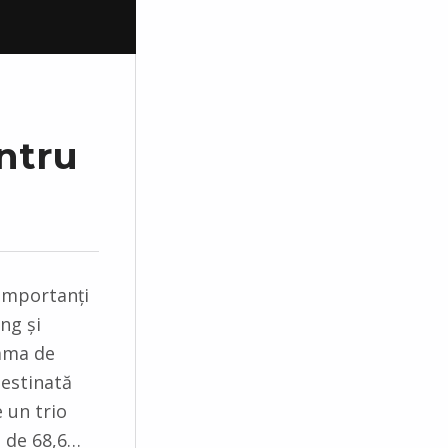
ntru
importanți
ng și
gama de
estinată
e un trio
 de 68,6…