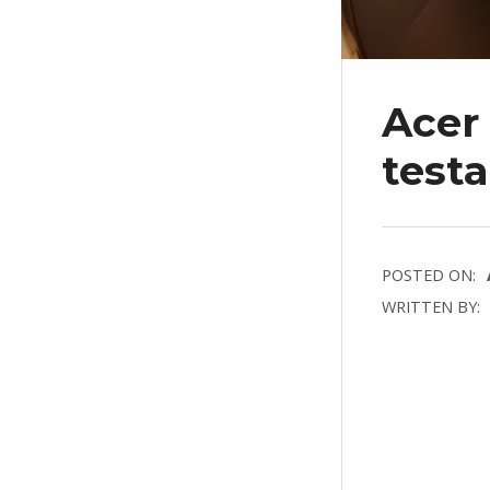
Acer 
test
POSTED ON:
WRITTEN BY:
C
O
M
M
E