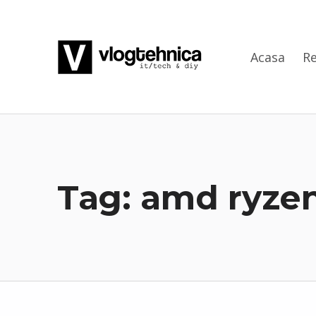
VlogTehnica
Acasa
Re
PUTIN TECH, PUTIN GEEK
Tag:
amd ryzen