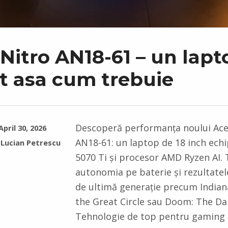
Nitro AN18-61 – un lapt
at asa cum trebuie
Descoperă performanța noului Ace
April 30, 2026
AN18-61: un laptop de 18 inch ech
Lucian Petrescu
5070 Ti și procesor AMD Ryzen AI.
autonomia pe baterie și rezultatele
de ultimă generație precum Indian
the Great Circle sau Doom: The Da
Tehnologie de top pentru gaming și