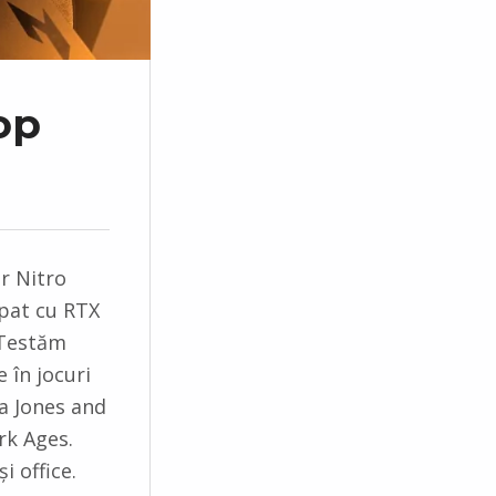
op
r Nitro
ipat cu RTX
 Testăm
 în jocuri
a Jones and
rk Ages.
 office.