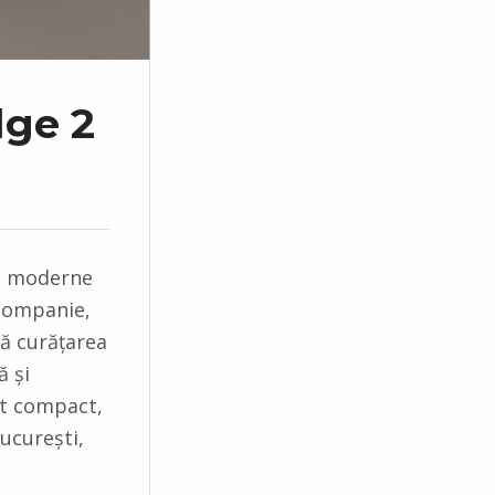
dge 2
le moderne
 companie,
ă curățarea
ă și
at compact,
București,