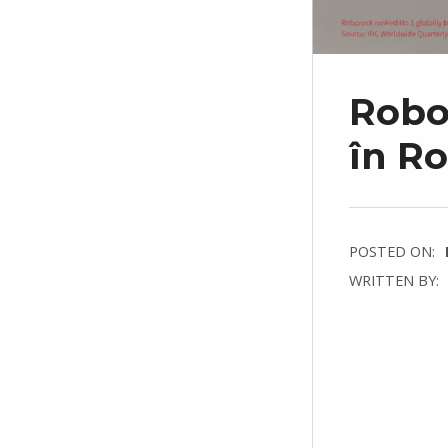
Robo
în R
POSTED ON:
WRITTEN BY:
C
O
M
M
E