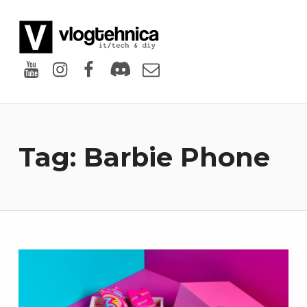
VlogTehnica
PUTIN TECH, PUTIN GEEK
Youtube
Instagram
Facebook
Discord
Email
Tag:
Barbie Phone