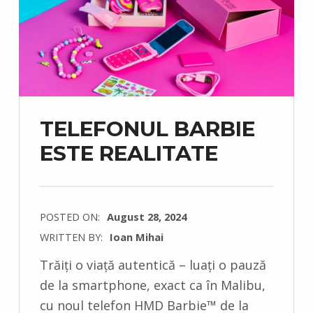
TELEFONUL BARBIE
ESTE REALITATE
POSTED ON:
August 28, 2024
WRITTEN BY:
Ioan Mihai
C
Trăiți o viață autentică – luați o pauză
O
de la smartphone, exact ca în Malibu,
M
cu noul telefon HMD Barbie™ de la