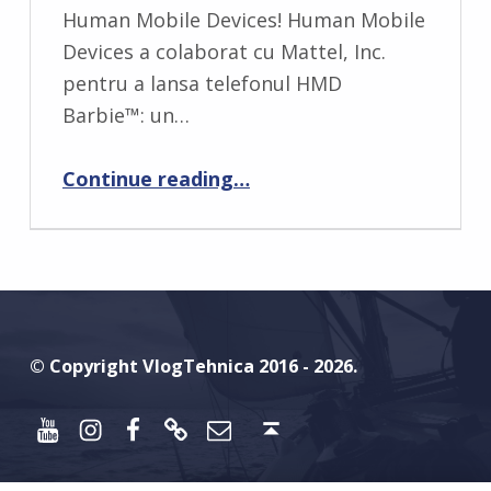
M
Human Mobile Devices! Human Mobile
E
Devices a colaborat cu Mattel, Inc.
N
pentru a lansa telefonul HMD
T
Barbie™: un…
S
“TELEFONUL BARBIE ESTE REALITATE”
:
Continue reading
…
0
© Copyright VlogTehnica 2016 - 2026.
Youtube
Instagram
Facebook
Discord
Email
Back to top ↑