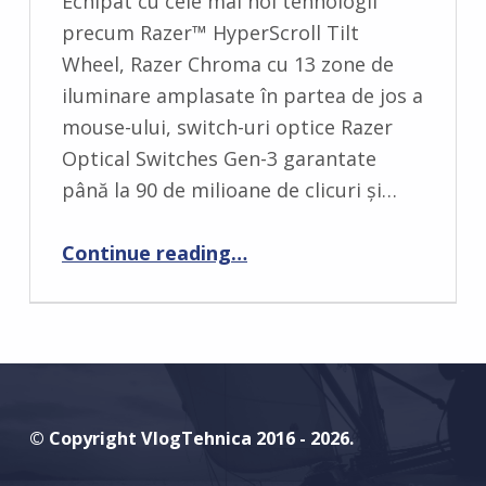
Echipat cu cele mai noi tehnologii
O
precum Razer™ HyperScroll Tilt
M
Wheel, Razer Chroma cu 13 zone de
M
iluminare amplasate în partea de jos a
E
mouse-ului, switch-uri optice Razer
N
Optical Switches Gen-3 garantate
T
până la 90 de milioane de clicuri și…
S
:
“Razer lansează cel mai avansat mouse al său, Basilisk V3 Pro”
Continue reading
…
0
© Copyright VlogTehnica 2016 - 2026.
Youtube
Instagram
Facebook
Discord
Email
Back to top ↑