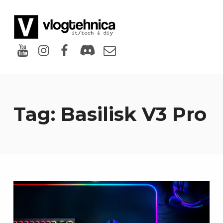
VlogTehnica
PUTIN TECH, PUTIN GEEK
Youtube
Instagram
Facebook
Discord
Email
Tag:
Basilisk V3 Pro