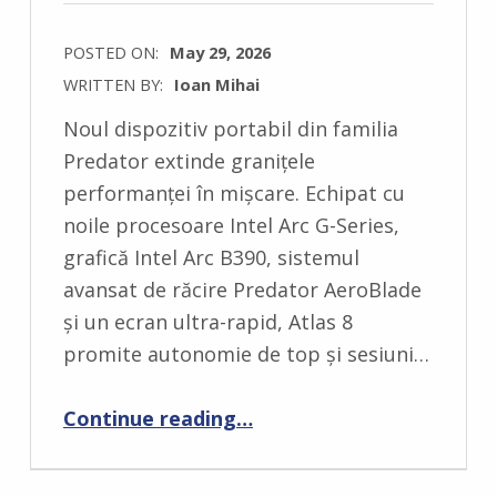
POSTED ON:
May 29, 2026
WRITTEN BY:
Ioan Mihai
C
Noul dispozitiv portabil din familia
O
Predator extinde granițele
M
performanței în mișcare. Echipat cu
M
noile procesoare Intel Arc G-Series,
E
grafică Intel Arc B390, sistemul
N
avansat de răcire Predator AeroBlade
T
și un ecran ultra-rapid, Atlas 8
S
promite autonomie de top și sesiuni…
:
0
Continue reading
…
“Acer rescrie regulile gaming-ului portabil: Se lansează noul Predator Atlas 8, o bestie mobilă propulsată de Intel”