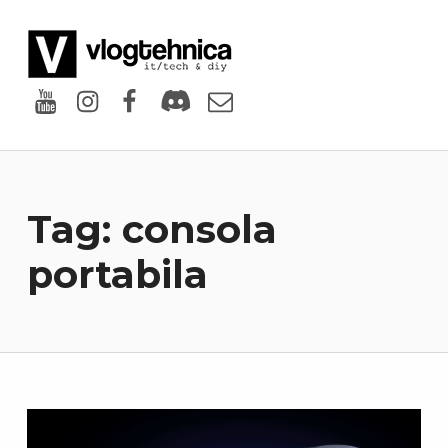
VlogTehnica
PUTIN TECH, PUTIN GEEK
Youtube
Instagram
Facebook
Discord
Email
Tag:
consola
portabila