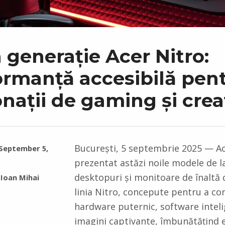
 generație Acer Nitro:
ormanță accesibilă pen
nații de gaming și crea
București, 5 septembrie 2025 — Ac
September 5,
prezentat astăzi noile modele de l
desktopuri și monitoare de înaltă d
Ioan Mihai
linia Nitro, concepute pentru a c
hardware puternic, software inteli
imagini captivante, îmbunătățind 