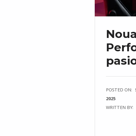
Noua
Perf
pasio
POSTED ON:
2025
WRITTEN BY:
C
O
M