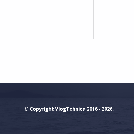
M
E
N
T
S
:
0
© Copyright VlogTehnica 2016 - 2026.