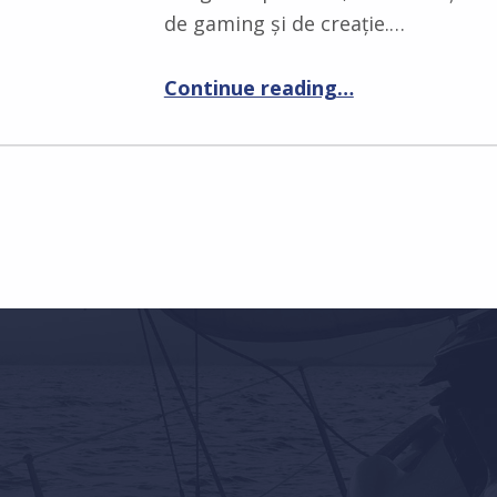
de gaming și de creație.…
“Noua generație Acer Nitro: Performanță accesibilă pentru pasionații de gaming și creație”
Continue reading
…