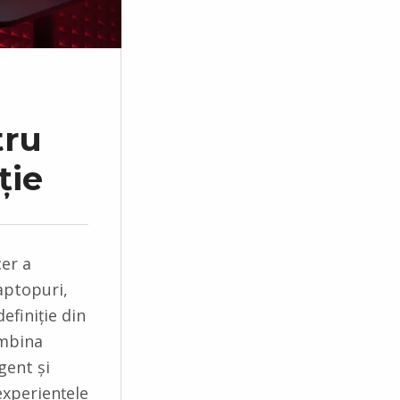
tru
ție
er a
aptopuri,
efiniție din
ombina
gent și
experiențele