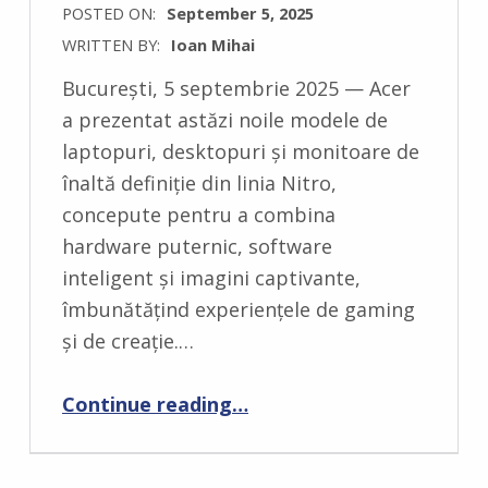
POSTED ON:
September 5, 2025
WRITTEN BY:
Ioan Mihai
C
București, 5 septembrie 2025 — Acer
O
a prezentat astăzi noile modele de
M
laptopuri, desktopuri și monitoare de
M
înaltă definiție din linia Nitro,
E
concepute pentru a combina
N
hardware puternic, software
T
inteligent și imagini captivante,
S
îmbunătățind experiențele de gaming
:
și de creație.…
0
“Noua generație Acer Nitro: Performanță accesibilă pentru pasionații de gaming și creație”
Continue reading
…