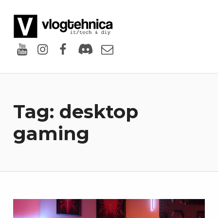
VlogTehnica
PUTIN TECH, PUTIN GEEK
Youtube
Instagram
Facebook
Discord
Email
Tag:
desktop
gaming