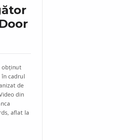
gător
 Door
 obținut
 în cadrul
anizat de
 Video din
anca
s, aflat la