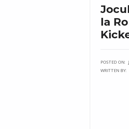
Jocu
la R
Kicke
POSTED ON:
WRITTEN BY:
C
O
M
M
E
N
T