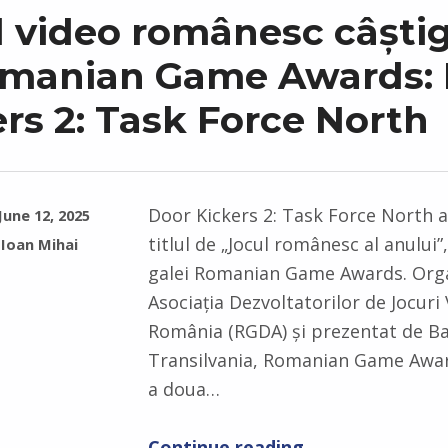
l video românesc câști
omanian Game Awards:
rs 2: Task Force North
Door Kickers 2: Task Force North a
June 12, 2025
titlul de „Jocul românesc al anului”,
Ioan Mihai
galei Romanian Game Awards. Org
Asociația Dezvoltatorilor de Jocuri
România (RGDA) și prezentat de B
Transilvania, Romanian Game Award
a doua…
“Jocul video românesc câștigător la Romanian Game Awards: Door Kickers 2: Task Force North”
Continue reading
…