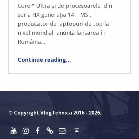
M
Core™ Ultra și de procesoarele din
E
seria HX generația 14 MSI,
N
producător de laptopuri de top la
T
nivel mondial, anunță lansarea în
S
România…
:
“Laptopuri MSI cu inteligența artificială”
0
Continue reading
…
© Copyright VlogTehnica 2016 - 2026.
Youtube
Instagram
Facebook
Discord
Email
Back to top ↑