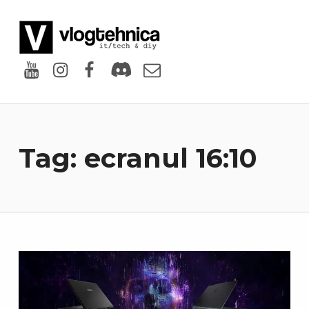
VlogTehnica
PUTIN TECH, PUTIN GEEK
Youtube
Instagram
Facebook
Discord
Email
Tag:
ecranul 16:10