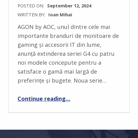
POSTED ON:
September 12, 2024
WRITTEN BY:
Ioan Mihai
C
AGON by AOC, unul dintre cele mai
O
importante branduri de monitoare de
M
gaming și accesorii IT din lume,
M
anunță extinderea seriei G4 cu patru
E
noi modele concepute pentru a
N
satisface o gamă mai largă de
T
preferințe și bugete. Noua serie…
S
:
“Seria AOC GAMING G4 se extinde cu patru noi monitoare performante”
Continue reading
…
0