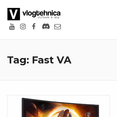
VlogTehnica
PUTIN TECH, PUTIN GEEK
Youtube
Instagram
Facebook
Discord
Email
Tag:
Fast VA