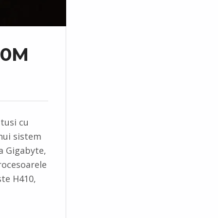
10M
otusi cu
unui sistem
la Gigabyte,
rocesoarele
ste H410,