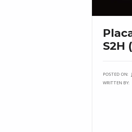
Plac
S2H (
POSTED ON:
WRITTEN BY:
C
O
M
M
E