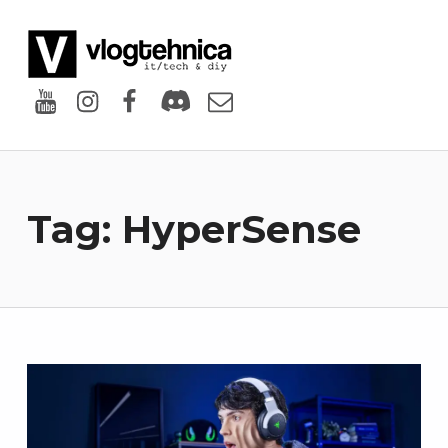
VlogTehnica
PUTIN TECH, PUTIN GEEK
Youtube
Instagram
Facebook
Discord
Email
Tag:
HyperSense