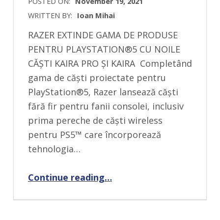
POSTED ON:
November 19, 2021
WRITTEN BY:
Ioan Mihai
C
RAZER EXTINDE GAMA DE PRODUSE
O
PENTRU PLAYSTATION®5 CU NOILE
M
CĂȘTI KAIRA PRO ȘI KAIRA Completând
M
gama de căști proiectate pentru
E
PlayStation®5, Razer lansează căști
N
fără fir pentru fanii consolei, inclusiv
T
prima pereche de căști wireless
S
pentru PS5™ care încorporează
:
tehnologia…
0
“Razer anunță primele căști PS5 wireless cu HyperSense, dar și un stand de încărcare DualSense”
Continue reading
…