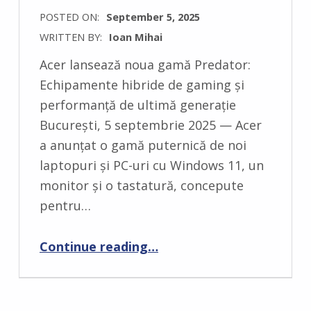
POSTED ON:
September 5, 2025
WRITTEN BY:
Ioan Mihai
C
Acer lansează noua gamă Predator:
O
Echipamente hibride de gaming și
M
performanță de ultimă generație
M
București, 5 septembrie 2025 — Acer
E
a anunțat o gamă puternică de noi
N
laptopuri și PC-uri cu Windows 11, un
T
monitor și o tastatură, concepute
S
pentru…
:
0
Continue reading
…
“Acer lansează Predator Helios 18P AI – un laptop hibrid de gaming, perfect pentru performanță, muncă și divertisment”