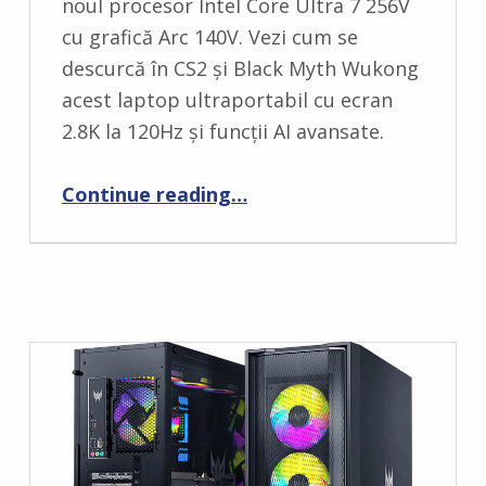
noul procesor Intel Core Ultra 7 256V
M
cu grafică Arc 140V. Vezi cum se
M
descurcă în CS2 și Black Myth Wukong
E
acest laptop ultraportabil cu ecran
N
2.8K la 120Hz și funcții AI avansate.
T
S
“Laptop Acer Swift Edge 14 Ai – testat”
Continue reading
…
:
0