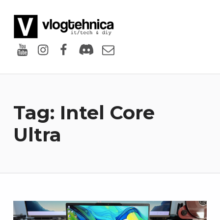
VlogTehnica
PUTIN TECH, PUTIN GEEK
Youtube
Instagram
Facebook
Discord
Email
Tag:
Intel Core
Ultra