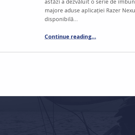
astăzi a dezvăluit o serie de îmbun
majore aduse aplicației Razer Nexu
disponibilă…
“RAZER NEXUS 3.0 DUCE GAMINGUL MOBIL LA URMĂTORUL NIVEL PE ANDROID ȘI IOS”
Continue reading
…