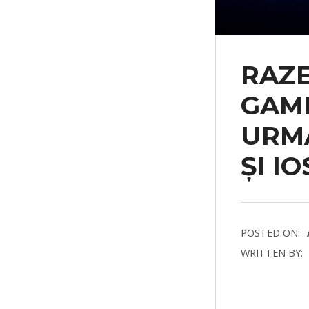
RAZE
GAMI
URMĂ
ȘI IO
POSTED ON:
WRITTEN BY:
C
O