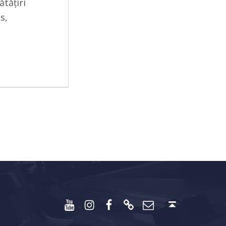
ătățiri
s,
Youtube
Instagram
Facebook
Discord
Email
Back to top ↑