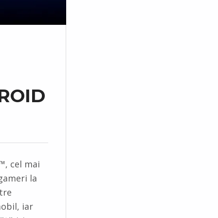
ROID
, cel mai
gameri la
tre
bil, iar