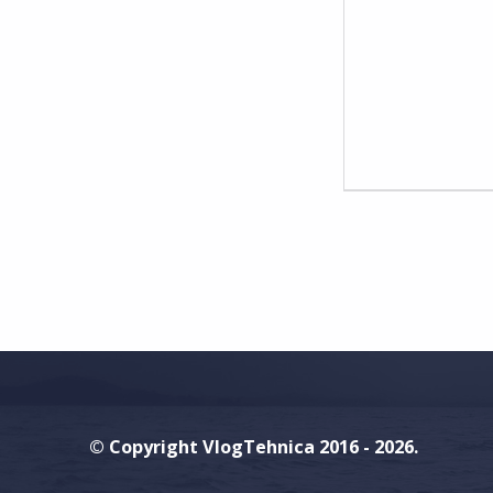
M
M
E
N
T
S
:
0
© Copyright VlogTehnica 2016 - 2026.