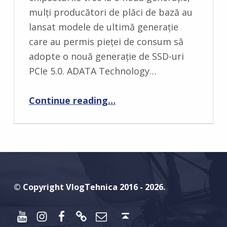
M
mulți producători de plăci de bază au
M
lansat modele de ultimă generație
E
care au permis pieței de consum să
N
adopte o nouă generație de SSD-uri
T
PCIe 5.0. ADATA Technology…
S
:
“ADATA lanseaza SSD-ul PCIe Gen5 LEGEND 970”
Continue reading
…
0
© Copyright VlogTehnica 2016 - 2026.
Youtube
Instagram
Facebook
Discord
Email
Back to top ↑