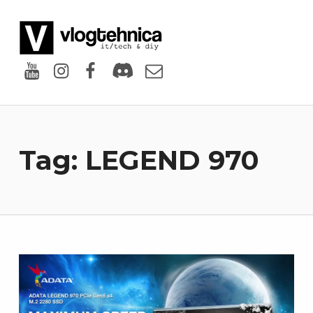
VlogTehnica
PUTIN TECH, PUTIN GEEK
Youtube
Instagram
Facebook
Discord
Email
Tag:
LEGEND 970