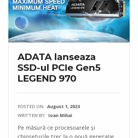
ADATA lanseaza
SSD-ul PCIe Gen5
LEGEND 970
POSTED ON:
August 1, 2023
WRITTEN BY:
Ioan Mihai
C
Pe măsură ce procesoarele și
O
chipseturile trec la o nouă generație,