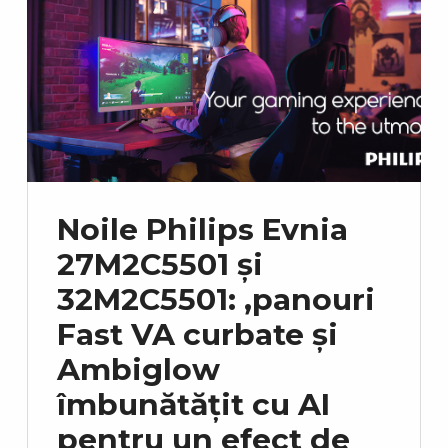
Noile Philips Evnia
27M2C5501 și
32M2C5501: ,panouri
Fast VA curbate și
Ambiglow
îmbunătățit cu AI
pentru un efect de