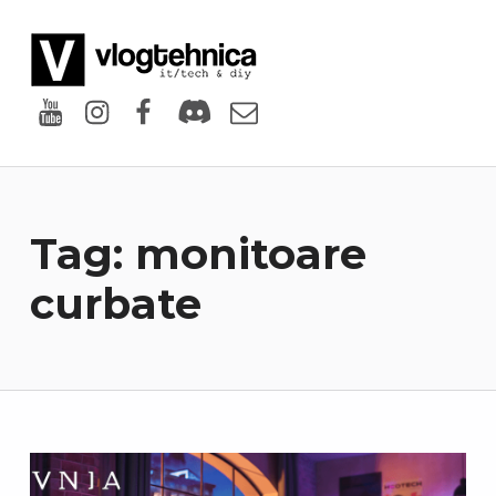
VlogTehnica
PUTIN TECH, PUTIN GEEK
Youtube
Instagram
Facebook
Discord
Email
Tag:
monitoare
curbate