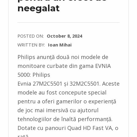
neegalat
POSTED ON:
October 8, 2024
WRITTEN BY:
Ioan Mihai
C
Philips anunță două noi modele de
O
monitoare curbate din gama EVNIA
M
5000: Philips
M
Evnia 27M2C5501 și 32M2C5501. Aceste
E
modele au fost concepute special
N
pentru a oferi gamerilor o experiență
T
de joc mai imersivă cu ajutorul
S
tehnologiilor de înaltă performanță.
:
Dotate cu panouri Quad HD Fast VA, o
0
rată…