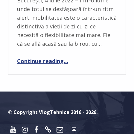
București, 4 iulie 2022 – Într-o lume
O
unde totul se desfășoară într-un ritm
M
alert, mobilitatea este o caracteristică
M
distinctivă a vieții de zi cu zi ce
E
necesită o flexibilitate mai mare. Fie
N
că se află acasă sau la birou, cu…
T
S
“Fii productiv oriunde și oricând cu noul monitor portabil Philips 16B1P3302”
Continue reading
…
:
0
© Copyright VlogTehnica 2016 - 2026.
Youtube
Instagram
Facebook
Discord
Email
Back to top ↑