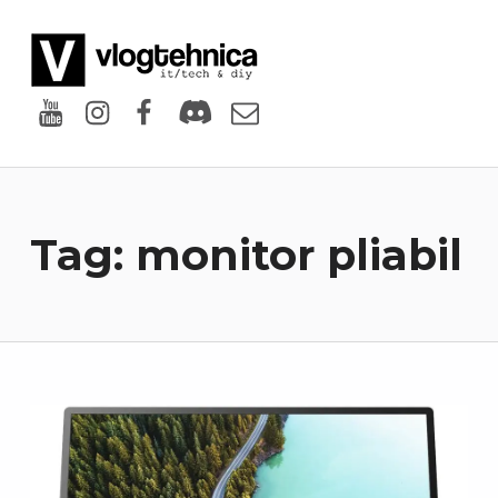
VlogTehnica
PUTIN TECH, PUTIN GEEK
Youtube
Instagram
Facebook
Discord
Email
Tag:
monitor pliabil