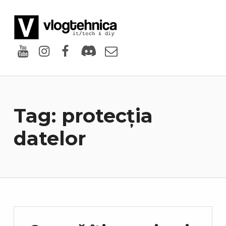
VlogTehnica
PUTIN TECH, PUTIN GEEK
Youtube
Instagram
Facebook
Discord
Email
Tag:
protecția
datelor