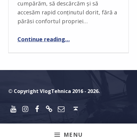
E
cumpărăm, să descărcăm și să
N
accesăm rapid conținutul dorit, fără a
T
părăsi confortul propriei…
S
:
“Cum să îți securizezi conținutul digital: Protejează-ți biblioteca personală de jocuri, filme și cărți”
Continue reading
…
0
© Copyright VlogTehnica 2016 - 2026.
Youtube
Instagram
Facebook
Discord
Email
Back to top ↑
MENU