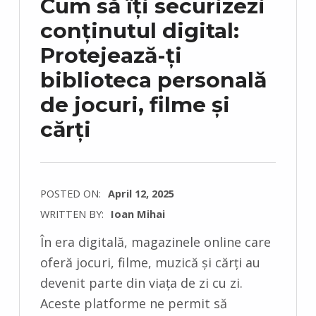
Cum să îți securizezi
conținutul digital:
Protejează-ți
biblioteca personală
de jocuri, filme și
cărți
POSTED ON:
April 12, 2025
WRITTEN BY:
Ioan Mihai
C
În era digitală, magazinele online care
O
oferă jocuri, filme, muzică și cărți au
M
devenit parte din viața de zi cu zi.
M
Aceste platforme ne permit să