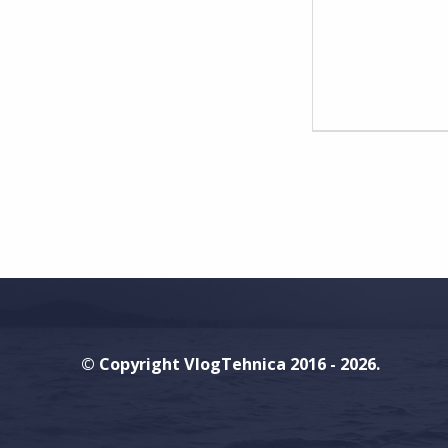
E
N
T
S
:
0
© Copyright VlogTehnica 2016 - 2026.