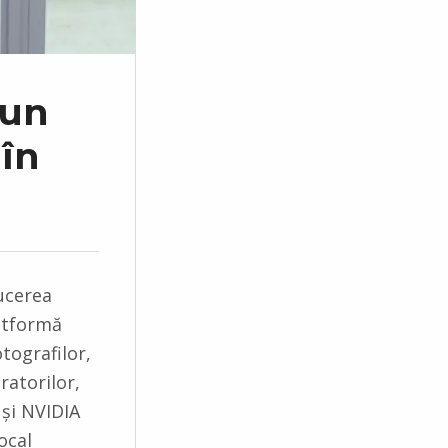
 un
 în
ucerea
atformă
tografilor,
tratorilor,
o și NVIDIA
ocal