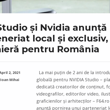
Studio și Nvidia anunță
neriat local și exclusiv,
ieră pentru România
La mai puțin de 2 ani de la introd
April 2, 2021
globală pentru NVIDIA Studio – pl
Ioan Mihai
dedicată creatorilor de conținut, fo
videografilor, editorilor video, ilus
graficienilor și arhitecților – F64.r
anunță pornirea unui parteneriat l