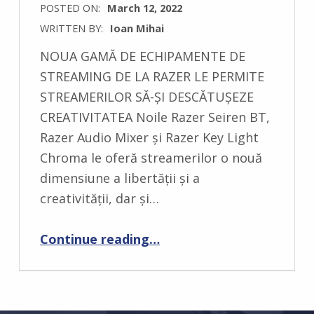
POSTED ON:
March 12, 2022
WRITTEN BY:
Ioan Mihai
C
NOUA GAMĂ DE ECHIPAMENTE DE
O
STREAMING DE LA RAZER LE PERMITE
M
STREAMERILOR SĂ-ȘI DESCĂTUȘEZE
M
CREATIVITATEA Noile Razer Seiren BT,
E
Razer Audio Mixer și Razer Key Light
N
Chroma le oferă streamerilor o nouă
T
dimensiune a libertății și a
S
creativității, dar și…
:
0
Continue reading
“Razer lansează un mixer audio, un panou de iluminare RGB și un microfon BT pentru streameri”
…