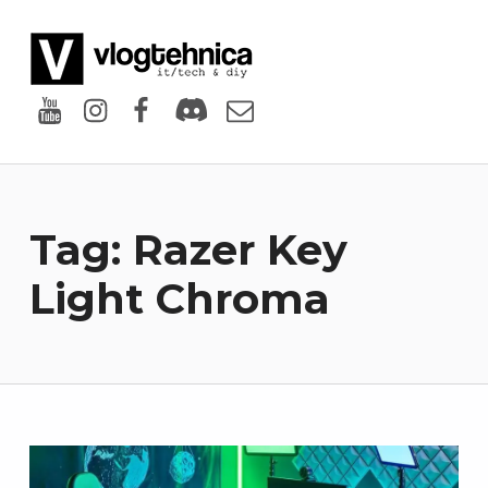
VlogTehnica
PUTIN TECH, PUTIN GEEK
Youtube
Instagram
Facebook
Discord
Email
Tag:
Razer Key
Light Chroma