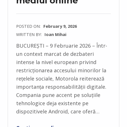
mediul online
POSTED ON:
February 9, 2026
WRITTEN BY:
Ioan Mihai
C
BUCUREȘTI – 9 Februarie 2026 – Într-
O
un context marcat de dezbateri
M
intense la nivel european privind
M
restricționarea accesului minorilor la
E
rețelele sociale, Motorola reiterează
N
importanța responsabilității digitale.
T
Compania pune accent pe soluțiile
S
tehnologice deja existente pe
:
dispozitivele Android, care oferă…
0