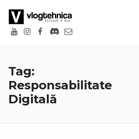
VlogTehnica
PUTIN TECH, PUTIN GEEK
Youtube
Instagram
Facebook
Discord
Email
Tag:
Responsabilitate
Digitală