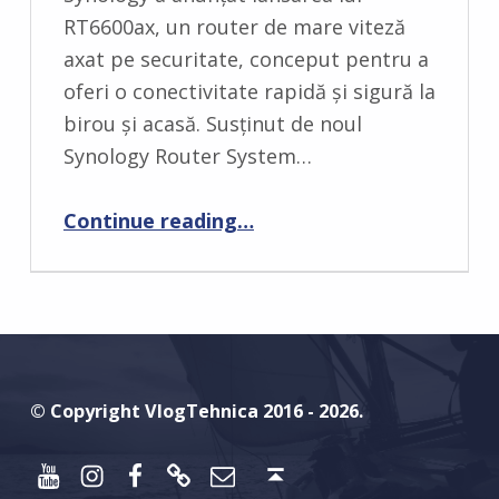
M
RT6600ax, un router de mare viteză
M
axat pe securitate, conceput pentru a
E
oferi o conectivitate rapidă și sigură la
N
birou și acasă. Susținut de noul
T
Synology Router System…
S
:
“Synology anunţă RT6600ax, noul său router Wi-Fi 6”
Continue reading
…
0
© Copyright VlogTehnica 2016 - 2026.
Youtube
Instagram
Facebook
Discord
Email
Back to top ↑