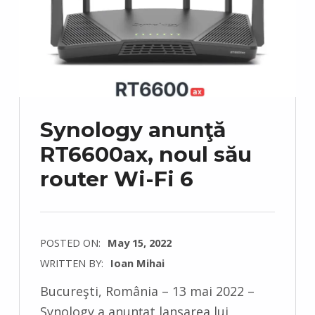
Synology anunţă
RT6600ax, noul său
router Wi-Fi 6
POSTED ON:
May 15, 2022
WRITTEN BY:
Ioan Mihai
C
Bucureşti, România – 13 mai 2022 –
O
Synology a anunțat lansarea lui