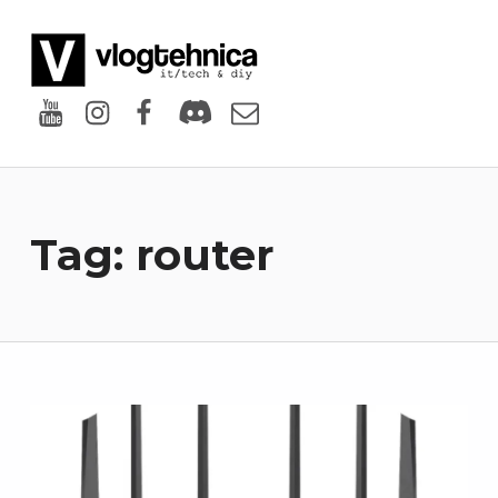
VlogTehnica
PUTIN TECH, PUTIN GEEK
Youtube
Instagram
Facebook
Discord
Email
Tag:
router