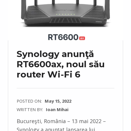
Synology anunţă
RT6600ax, noul său
router Wi-Fi 6
POSTED ON:
May 15, 2022
WRITTEN BY:
Ioan Mihai
C
Bucureşti, România – 13 mai 2022 –
O
Synology a anunțat lansarea lui