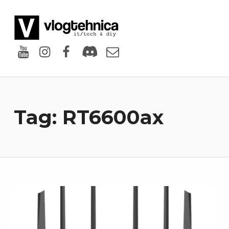
VlogTehnica
PUTIN TECH, PUTIN GEEK
Youtube
Instagram
Facebook
Discord
Email
Tag:
RT6600ax