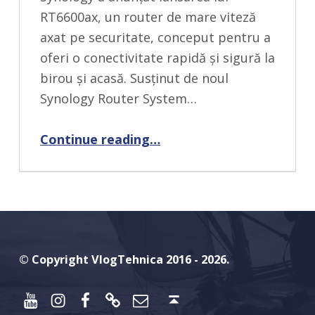
M
RT6600ax, un router de mare viteză
M
axat pe securitate, conceput pentru a
E
oferi o conectivitate rapidă și sigură la
N
birou și acasă. Susținut de noul
T
Synology Router System…
S
:
“Synology anunţă RT6600ax, noul său router Wi-Fi 6”
Continue reading
…
0
© Copyright VlogTehnica 2016 - 2026.
Youtube
Instagram
Facebook
Discord
Email
Back to top ↑