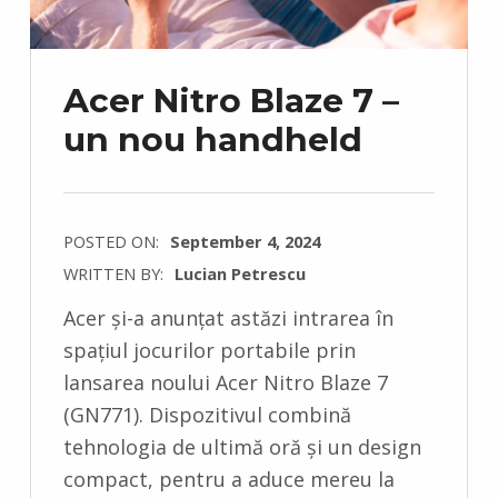
Acer Nitro Blaze 7 –
un nou handheld
POSTED ON:
September 4, 2024
WRITTEN BY:
Lucian Petrescu
C
Acer și-a anunțat astăzi intrarea în
O
spațiul jocurilor portabile prin
M
lansarea noului Acer Nitro Blaze 7
M
(GN771). Dispozitivul combină
E
tehnologia de ultimă oră și un design
N
compact, pentru a aduce mereu la