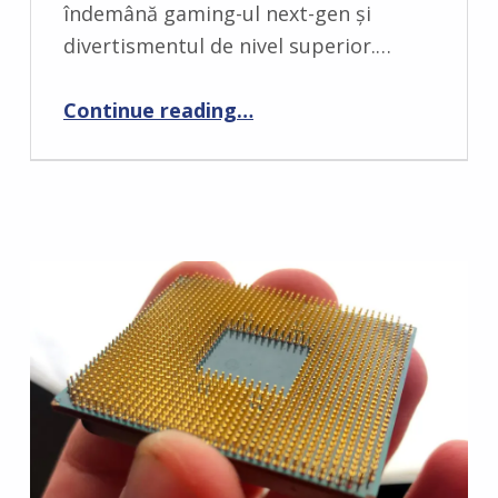
T
îndemână gaming-ul next-gen și
S
divertismentul de nivel superior.…
:
0
“Acer Nitro Blaze 7 – un nou handheld”
Continue reading
…