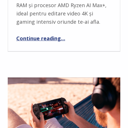
M
RAM și procesor AMD Ryzen AI Max+,
E
ideal pentru editare video 4K și
N
gaming intensiv oriunde te-ai afla.
T
“Asus ProArt GoPro Edition – Review”
S
Continue reading
…
:
0