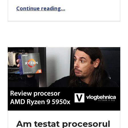
“Am trecut la AMD Ryzen 5 5600X”
Continue reading
…
Am testat procesorul