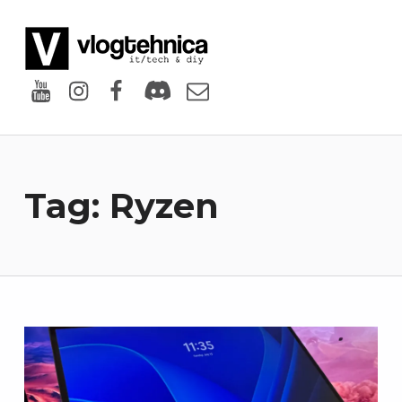
VlogTehnica
PUTIN TECH, PUTIN GEEK
Youtube
Instagram
Facebook
Discord
Email
Tag:
Ryzen