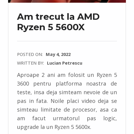
Am trecut la AMD
Ryzen 5 5600X
POSTED ON:
May 4, 2022
WRITTEN BY:
Lucian Petrescu
C
Aproape 2 ani am folosit un Ryzen 5
O
3600 pentru platforma noastra de
M
teste, insa deja simteam nevoie de un
M
pas in fata. Noile placi video deja se
E
simteau limitate de procesor, asa ca
N
am facut urmatorul pas logic,
T
upgrade la un Ryzen 5 5600x.
S