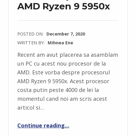
AMD Ryzen 9 5950x
POSTED ON:
December 7, 2020
WRITTEN BY:
Mihnea Ene
C
Recent am avut placerea sa asamblam
O
un PC cu acest nou procesor de la
M
AMD. Este vorba despre procesorul
M
AMD Ryzen 9 5950x. Acest procesor
E
costa putin peste 4000 de lei la
N
momentul cand noi am scris acest
T
articol si…
S
:
“Am testat procesorul AMD Ryzen 9 5950x”
Continue reading
…
0