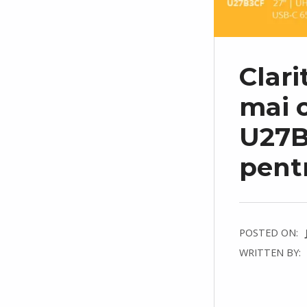
Clari
mai 
U27B
pentr
POSTED ON:
WRITTEN BY:
C
O