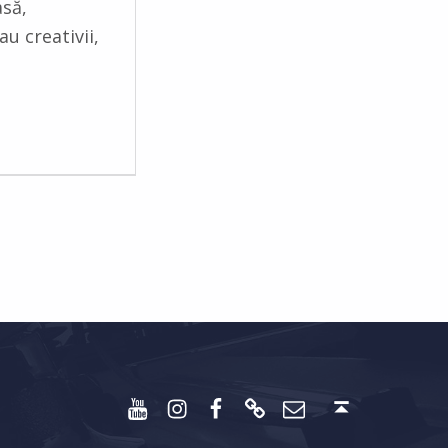
asă,
u creativii,
Youtube
Instagram
Facebook
Discord
Email
Back to top ↑