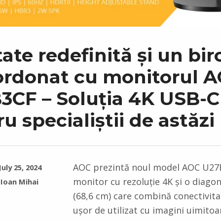
tate redefinită și un bir
ordonat cu monitorul 
3CF – Soluția 4K USB-C
u specialiștii de astăzi
AOC prezintă noul model AOC U27
July 25, 2024
monitor cu rezoluție 4K și o diagon
Ioan Mihai
(68,6 cm) care combină conectivit
ușor de utilizat cu imagini uimitoa