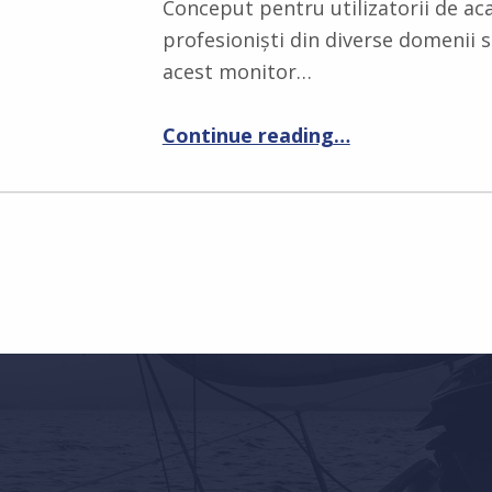
Conceput pentru utilizatorii de ac
profesioniști din diverse domenii sa
acest monitor…
Continue reading
…
“Claritate redefinită și un birou mai ordonat cu monitorul AOC U27B3CF – Soluția 4K USB-C pentru specialiștii de astăzi”