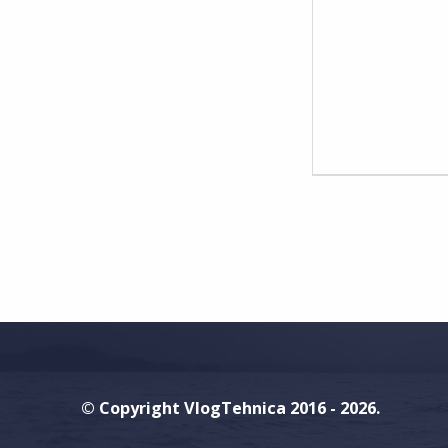
M
M
E
N
T
S
:
0
© Copyright VlogTehnica 2016 - 2026.