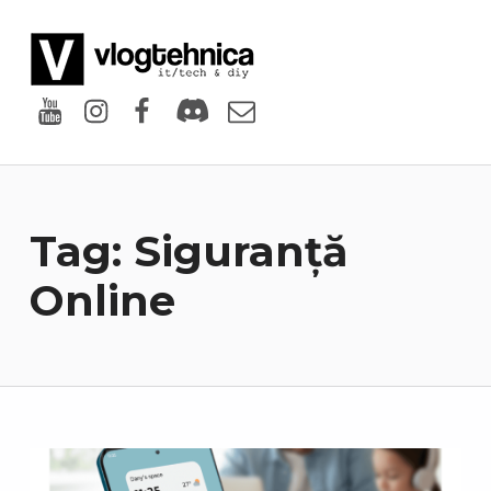
VlogTehnica
PUTIN TECH, PUTIN GEEK
Youtube
Instagram
Facebook
Discord
Email
Tag:
Siguranță
Online