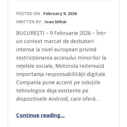
POSTED ON:
February 9, 2026
WRITTEN BY:
Ioan Mihai
C
BUCUREȘTI – 9 Februarie 2026 – Într-
O
un context marcat de dezbateri
M
intense la nivel european privind
M
restricționarea accesului minorilor la
E
rețelele sociale, Motorola reiterează
N
importanța responsabilității digitale.
T
Compania pune accent pe soluțiile
S
tehnologice deja existente pe
:
dispozitivele Android, care oferă…
0
“Dincolo de interdicții: Motorola prezintă soluțiile digitale pentru siguranța copiilor în mediul online”
Continue reading
…