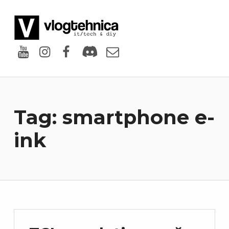
VlogTehnica
PUTIN TECH, PUTIN GEEK
Youtube
Instagram
Facebook
Discord
Email
Tag:
smartphone e-
ink