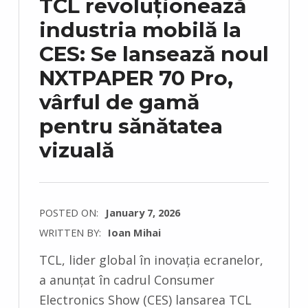
TCL revoluționează
industria mobilă la
CES: Se lansează noul
NXTPAPER 70 Pro,
vârful de gamă
pentru sănătatea
vizuală
POSTED ON:
January 7, 2026
WRITTEN BY:
Ioan Mihai
C
TCL, lider global în inovația ecranelor,
O
a anunțat în cadrul Consumer
M
Electronics Show (CES) lansarea TCL