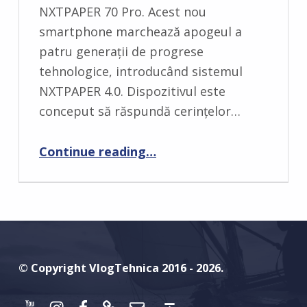
M
NXTPAPER 70 Pro. Acest nou
E
smartphone marchează apogeul a
N
patru generații de progrese
T
tehnologice, introducând sistemul
S
NXTPAPER 4.0. Dispozitivul este
:
conceput să răspundă cerințelor…
0
Continue reading
…
“TCL revoluționează industria mobilă la CES: Se lansează noul NXTPAPER 70 Pro, vârful de gamă pentru sănătatea vizuală”
© Copyright VlogTehnica 2016 - 2026.
Youtube
Instagram
Facebook
Discord
Email
Back to top ↑