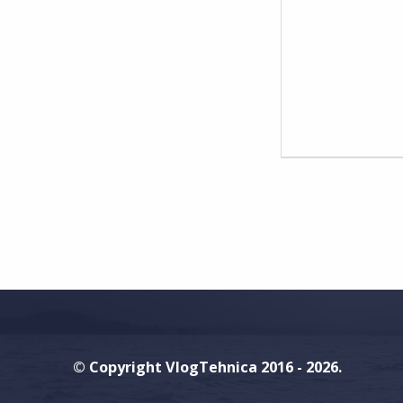
O
M
M
E
N
T
S
:
0
© Copyright VlogTehnica 2016 - 2026.