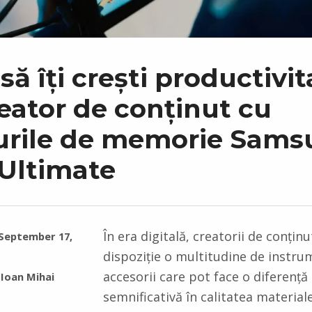
ă îți crești productivit
eator de conținut cu
urile de memorie Sam
Ultimate
În era digitală, creatorii de conținu
September 17,
dispoziție o multitudine de instru
accesorii care pot face o diferență
Ioan Mihai
semnificativă în calitatea material