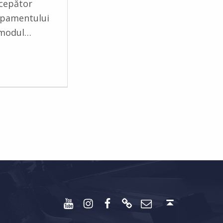
ncepător
hipamentului
 modul…
Youtube
Instagram
Facebook
Discord
Email
Back to top ↑