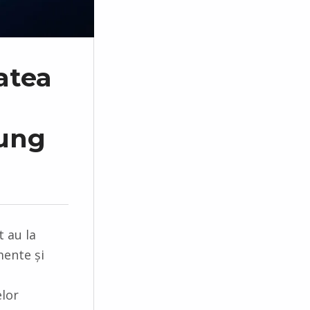
atea
sung
t au la
mente și
elor