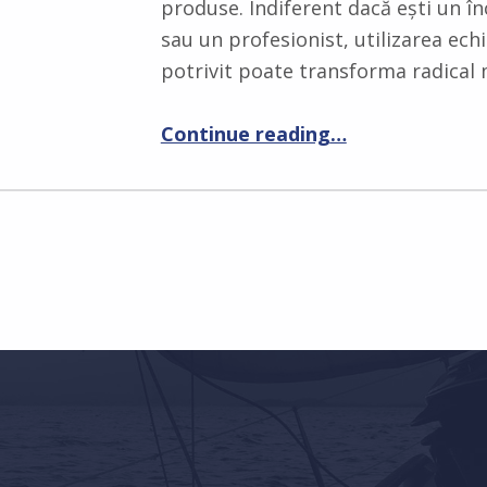
produse. Indiferent dacă ești un î
sau un profesionist, utilizarea ec
potrivit poate transforma radical
Continue reading
“Cum să îți crești productivitatea ca creator de conținut cu cardurile de memorie Samsung PRO Ultimate”
…