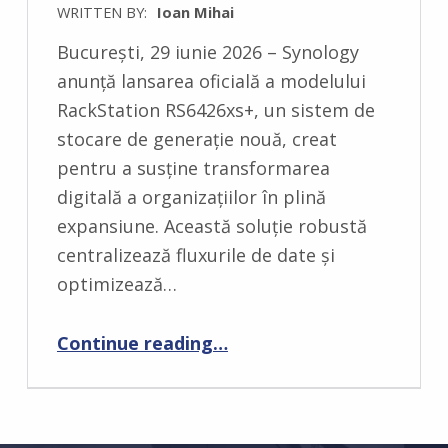
WRITTEN BY:
Ioan Mihai
C
București, 29 iunie 2026 – Synology
O
anunță lansarea oficială a modelului
M
RackStation RS6426xs+, un sistem de
M
stocare de generație nouă, creat
E
pentru a susține transformarea
N
digitală a organizațiilor în plină
T
expansiune. Această soluție robustă
S
centralizează fluxurile de date și
:
optimizează…
0
“Synology extinde capabilitățile enterprise prin lansarea noii soluții de stocare RackStation RS6426xs+”
Continue reading
…