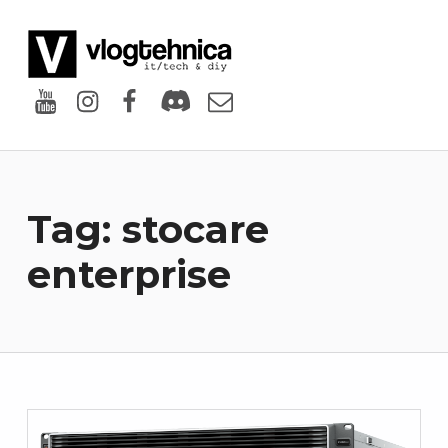
VlogTehnica
PUTIN TECH, PUTIN GEEK
Youtube
Instagram
Facebook
Discord
Email
Tag:
stocare
enterprise