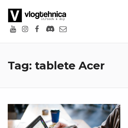
VlogTehnica
PUTIN TECH, PUTIN GEEK
Youtube
Instagram
Facebook
Discord
Email
Tag:
tablete Acer