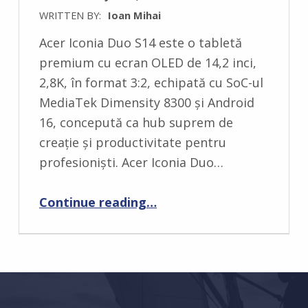
WRITTEN BY:
Ioan Mihai
C
Acer Iconia Duo S14 este o tabletă
O
premium cu ecran OLED de 14,2 inci,
M
2,8K, în format 3:2, echipată cu SoC-ul
M
MediaTek Dimensity 8300 și Android
E
16, concepută ca hub suprem de
N
creație și productivitate pentru
T
profesioniști. Acer Iconia Duo…
S
:
“Noile tablete Acer, alături de ochelarii AI și AR, extind capabilitățile în deplasare”
Continue reading
…
0