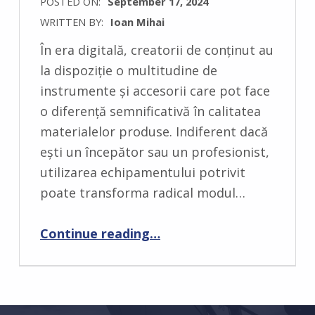
POSTED ON:
September 17, 2024
WRITTEN BY:
Ioan Mihai
C
În era digitală, creatorii de conținut au
O
la dispoziție o multitudine de
M
instrumente și accesorii care pot face
M
o diferență semnificativă în calitatea
E
materialelor produse. Indiferent dacă
N
ești un începător sau un profesionist,
T
utilizarea echipamentului potrivit
S
poate transforma radical modul…
:
0
Continue reading
“Cum să îți crești productivitatea ca creator de conținut cu cardurile de memorie Samsung PRO Ultimate”
…