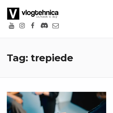
VlogTehnica
PUTIN TECH, PUTIN GEEK
Youtube
Instagram
Facebook
Discord
Email
Tag:
trepiede