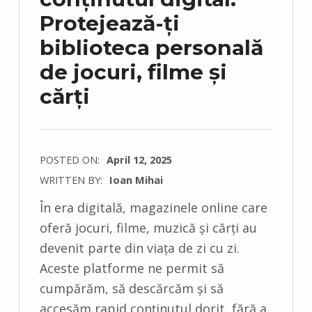
Protejează-ți
biblioteca personală
de jocuri, filme și
cărți
POSTED ON:
April 12, 2025
WRITTEN BY:
Ioan Mihai
C
În era digitală, magazinele online care
O
oferă jocuri, filme, muzică și cărți au
M
devenit parte din viața de zi cu zi.
M
Aceste platforme ne permit să
E
cumpărăm, să descărcăm și să
N
accesăm rapid conținutul dorit, fără a