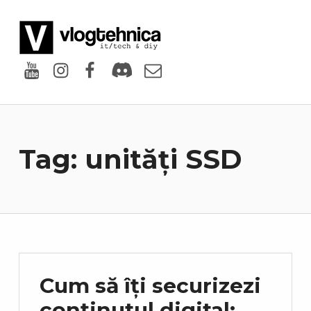
VlogTehnica
PUTIN TECH, PUTIN GEEK
Youtube
Instagram
Facebook
Discord
Email
Tag:
unități SSD
Cum să îți securizezi
conținutul digital: