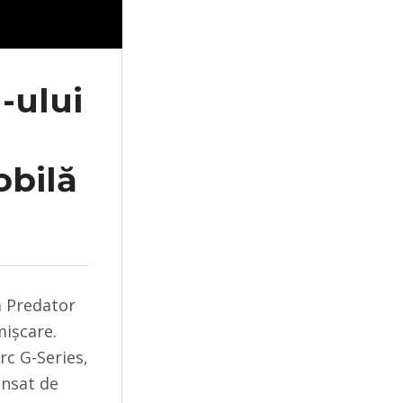
-ului
obilă
a Predator
mișcare.
rc G-Series,
ansat de