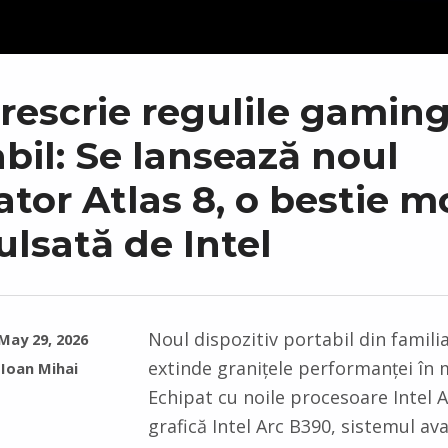
rescrie regulile gaming
bil: Se lansează noul
tor Atlas 8, o bestie m
lsată de Intel
Noul dispozitiv portabil din famili
May 29, 2026
extinde granițele performanței în 
Ioan Mihai
Echipat cu noile procesoare Intel A
grafică Intel Arc B390, sistemul av