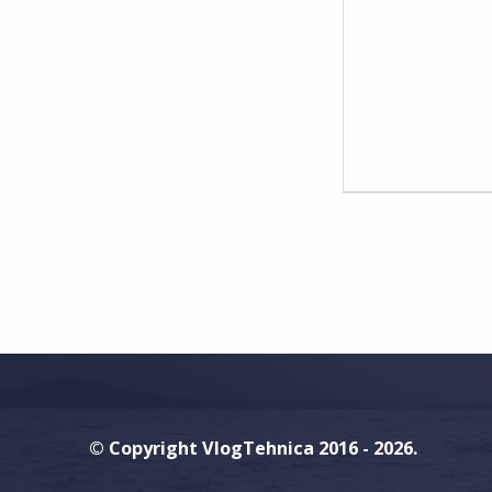
M
M
E
N
T
S
:
0
© Copyright VlogTehnica 2016 - 2026.