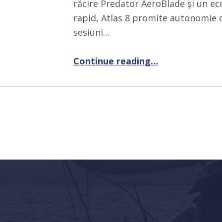
răcire Predator AeroBlade și un ecr
rapid, Atlas 8 promite autonomie d
sesiuni…
Continue reading
…
“Acer rescrie regulile gaming-ului portabil: Se lansează noul Predator Atlas 8, o bestie mobilă propulsată de Intel”