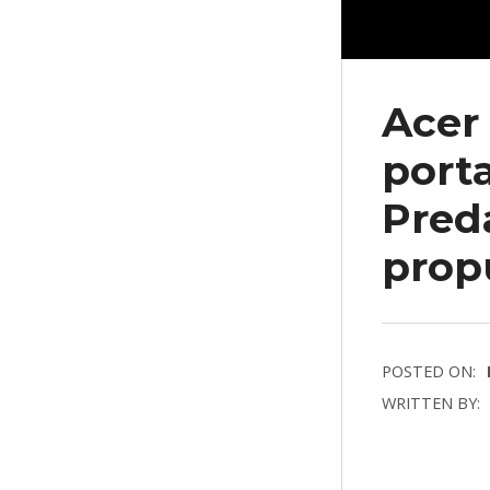
Acer 
porta
Preda
propu
POSTED ON:
WRITTEN BY:
C
O