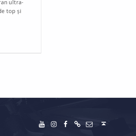
an ultra-
e top și
Youtube
Instagram
Facebook
Discord
Email
Back to top ↑