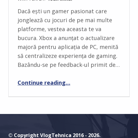
C
Dacă ești un gamer pasionat care
O
jonglează cu jocuri de pe mai multe
M
platforme, vestea aceasta te va
M
bucura. Xbox a anunțat o actualizare
E
majoră pentru aplicația de PC, menită
N
să centralizeze experiența de gaming.
T
Bazându-se pe feedback-ul primit de…
S
:
“Xbox adaugă biblioteca de jocuri, aplicații și istoricul de joc în aplicația de Windows”
Continue reading
…
0
© Copyright VlogTehnica 2016 - 2026.