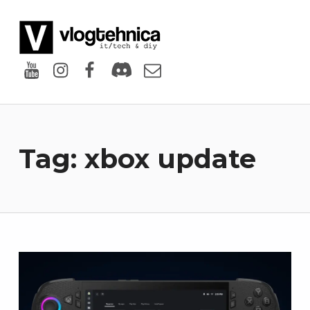
VlogTehnica
PUTIN TECH, PUTIN GEEK
Youtube
Instagram
Facebook
Discord
Email
Tag:
xbox update