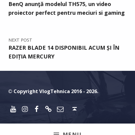
BenQ anunţă modelul TH575, un video
proiector perfect pentru meciuri si gaming
NEXT POST
RAZER BLADE 14 DISPONIBIL ACUM ȘI ÎN
EDIȚIA MERCURY
© Copyright VlogTehnica 2016 - 2026.
Youtube
Instagram
Facebook
Discord
Email
Back to top ↑
MENU