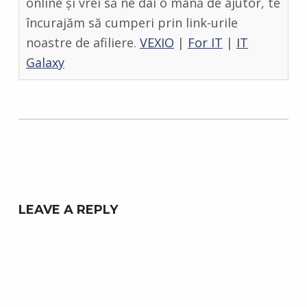
online și vrei să ne dai o mână de ajutor, te
încurajăm să cumperi prin link-urile
noastre de afiliere.
VEXIO
|
For IT
|
IT
Galaxy
Skip back to main navigation
LEAVE A REPLY