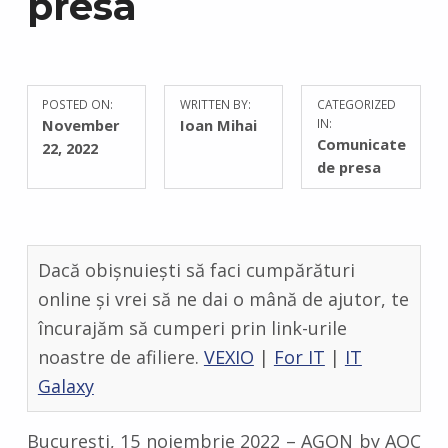
presa
POSTED ON:
WRITTEN BY:
CATEGORIZED
C
November
Ioan Mihai
IN:
O
Comunicate
22, 2022
M
de presa
M
E
N
T
Dacă obișnuiești să faci cumpărături
S
:
online și vrei să ne dai o mână de ajutor, te
0
încurajăm să cumperi prin link-urile
noastre de afiliere.
VEXIO
|
For IT
|
IT
Galaxy
București, 15 noiembrie 2022 – AGON by AOC