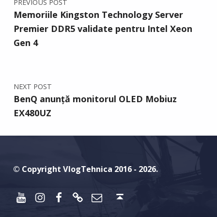
PREVIOUS POST
Memoriile Kingston Technology Server
Premier DDR5 validate pentru Intel Xeon
Gen 4
NEXT POST
BenQ anunță monitorul OLED Mobiuz
EX480UZ
© Copyright VlogTehnica 2016 - 2026.
Youtube
Instagram
Facebook
Discord
Email
Back to top ↑