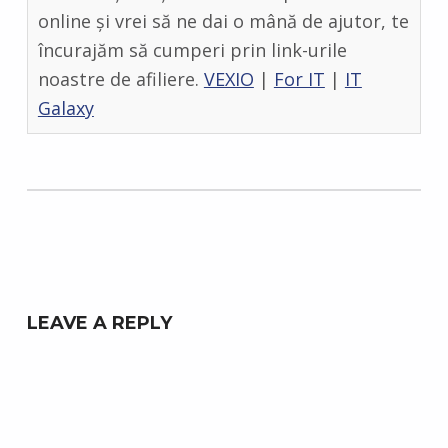
online și vrei să ne dai o mână de ajutor, te
încurajăm să cumperi prin link-urile
noastre de afiliere.
VEXIO
|
For IT
|
IT
Galaxy
Skip back to main navigation
LEAVE A REPLY