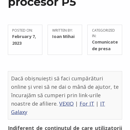
procesor P5
POSTED ON:
WRITTEN BY:
CATEGORIZED
C
February 7,
Ioan Mihai
IN:
O
Comunicate
2023
M
de presa
M
E
N
T
Dacă obișnuiești să faci cumpărături
S
:
online și vrei să ne dai o mână de ajutor, te
0
încurajăm să cumperi prin link-urile
noastre de afiliere.
VEXIO
|
For IT
|
IT
Galaxy
Indiferent de conținutul de care utilizatorii