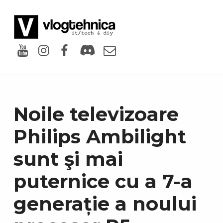
VlogTehnica
PUTIN TECH, PUTIN GEEK
Youtube
Instagram
Facebook
Discord
Email
Noile televizoare
Philips Ambilight
sunt şi mai
puternice cu a 7-a
generație a noului