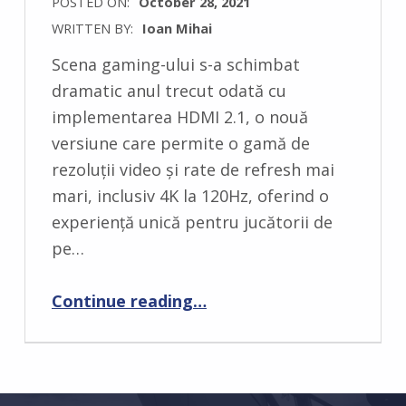
POSTED ON:
October 28, 2021
WRITTEN BY:
Ioan Mihai
C
Scena gaming-ului s-a schimbat
O
dramatic anul trecut odată cu
M
implementarea HDMI 2.1, o nouă
M
versiune care permite o gamă de
E
rezoluții video și rate de refresh mai
N
mari, inclusiv 4K la 120Hz, oferind o
T
experiență unică pentru jucătorii de
S
pe…
:
0
“Philips lansează noua generație de monitoare Momentum Designed for Xbox cu HDMI 2.1”
Continue reading
…