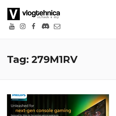
VlogTehnica
PUTIN TECH, PUTIN GEEK
Youtube
Instagram
Facebook
Discord
Email
Tag:
279M1RV