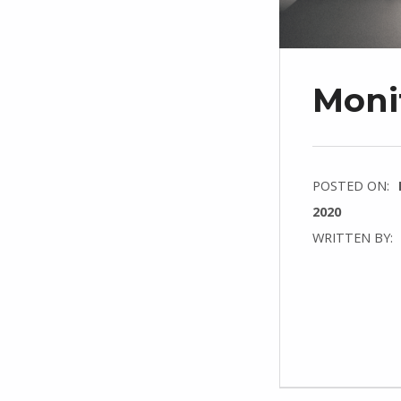
Moni
POSTED ON:
2020
WRITTEN BY:
C
O
M
M
E
N