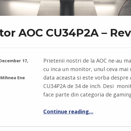
tor AOC CU34P2A – Re
Prietenii nostri de la AOC ne-au ma
December 17,
cu inca un monitor, unul ceva mai
data aceasta si este vorba despre
Mihnea Ene
CU34P2A de 34 de inch. Desi moni
face parte din categoria de gamin
“Monitor AOC CU34P2A – Review”
Continue reading
…