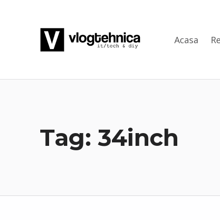
VlogTehnica
Acasa
Re
PUTIN TECH, PUTIN GEEK
Tag:
34inch