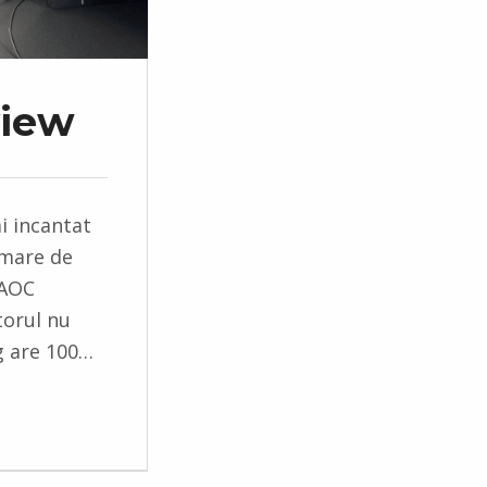
view
i incantat
 mare de
 AOC
torul nu
g are 100…