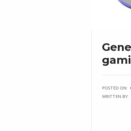
Gene
gami
POSTED ON:
WRITTEN BY:
C
O
M
M