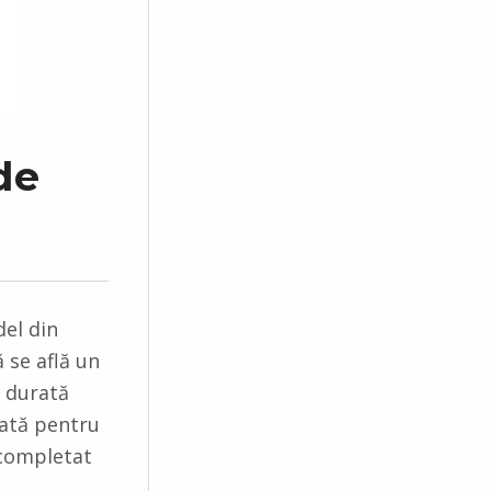
de
el din
 se află un
o durată
ată pentru
 completat