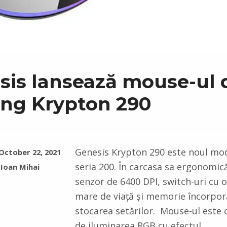
sis lansează mouse-ul 
ng Krypton 290
Genesis Krypton 290 este noul mod
October 22, 2021
seria 200. În carcasa sa ergonomică
Ioan Mihai
senzor de 6400 DPI, switch-uri cu 
mare de viață și memorie încorpor
stocarea setărilor. Mouse-ul este
de iluminarea RGB cu efectul…