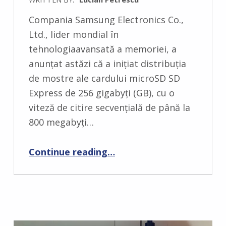
C
Compania Samsung Electronics Co.,
O
Ltd., lider mondial în
M
tehnologiaavansată a memoriei, a
M
anunțat astăzi că a inițiat distribuția
E
de mostre ale cardului microSD SD
N
Express de 256 gigabyți (GB), cu o
T
viteză de citire secvențială de până la
S
800 megabyți…
:
0
“microSD Samsung UHS-1 de 1 TB”
Continue reading
…