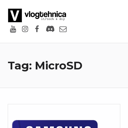
VlogTehnica
PUTIN TECH, PUTIN GEEK
Youtube
Instagram
Facebook
Discord
Email
Tag:
MicroSD