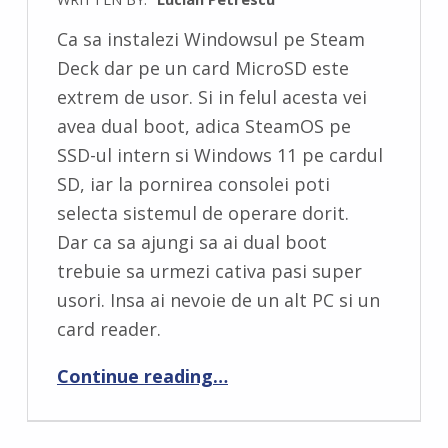
C
Ca sa instalezi Windowsul pe Steam
O
Deck dar pe un card MicroSD este
M
extrem de usor. Si in felul acesta vei
M
avea dual boot, adica SteamOS pe
E
SSD-ul intern si Windows 11 pe cardul
N
SD, iar la pornirea consolei poti
T
selecta sistemul de operare dorit.
S
Dar ca sa ajungi sa ai dual boot
:
trebuie sa urmezi cativa pasi super
0
usori. Insa ai nevoie de un alt PC si un
card reader.
“Windows dual boot pe Steam Deck cu un card SD”
Continue reading
…