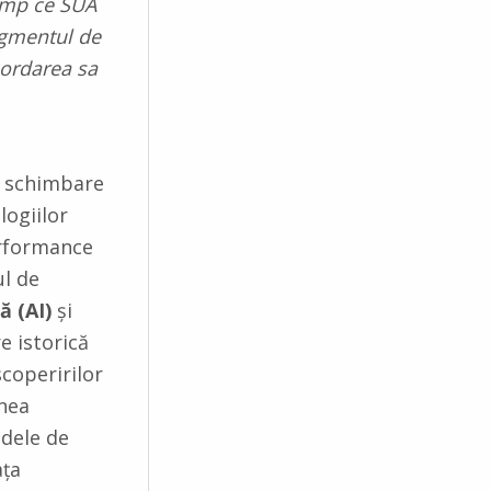
timp ce SUA
segmentul de
ordarea sa
 o schimbare
ogiilor
erformance
ul de
ă (AI)
și
re istorică
coperirilor
unea
odele de
ața