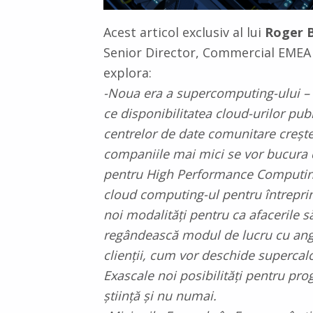
Acest articol exclusiv al lui
Roger 
Senior Director, Commercial EMEA
explora:
-Noua era a supercomputing-ului –
ce disponibilitatea cloud-urilor publ
centrelor de date comunitare crește
companiile mai mici se vor bucura 
pentru High Performance Computin
cloud computing-ul pentru întreprin
noi modalități pentru ca afacerile să
regândească modul de lucru cu anga
clienții, cum vor deschide supercal
Exascale noi posibilități pentru pro
știință și nu numai.