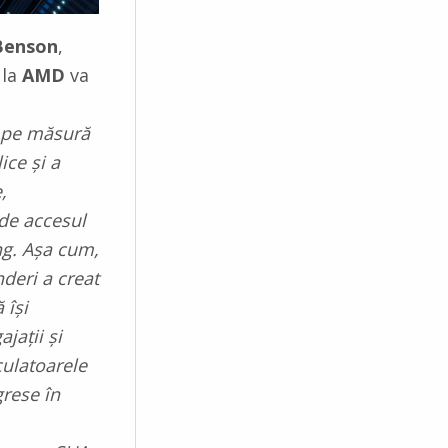
Benson
,
 la
AMD
va
 pe măsură
ice și a
,
de accesul
g. Așa cum,
deri a creat
 își
jații și
culatoarele
grese în