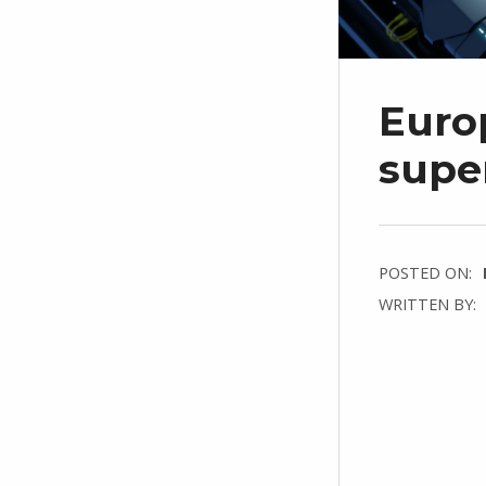
Europ
supe
POSTED ON:
WRITTEN BY:
C
O
M
M
E