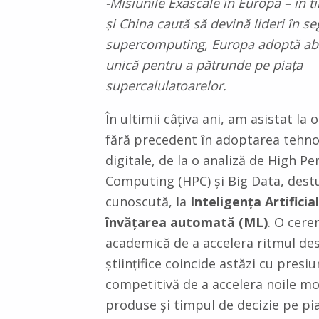
-Misiunile Exascale în Europa – în 
și China caută să devină lideri în 
supercomputing, Europa adoptă ab
unică pentru a pătrunde pe piața
supercalulatoarelor.
În ultimii câțiva ani, am asistat la
fără precedent în adoptarea tehnol
digitale, de la o analiză de High P
Computing (HPC) și Big Data, dest
cunoscută, la
Inteligența Artificial
învățarea automată (ML)
. O cere
academică de a accelera ritmul des
științifice coincide astăzi cu presi
competitivă de a accelera noile m
produse și timpul de decizie pe pi