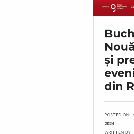
Buch
Nouă
și pr
even
din 
POSTED ON:
2024
WRITTEN BY: