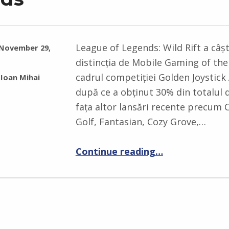
League of Legends: Wild Rift a câș
November 29,
distincția de Mobile Gaming of the
cadrul competiției Golden Joystick
Ioan Mihai
după ce a obținut 30% din totalul d
fața altor lansări recente precum 
Golf, Fantasian, Cozy Grove,…
Continue reading
…
“League of Legends: Wild Rift a castigat distinctia de Mobile Gaming of the Year in cadrul competitiei Golden Joystick Awards”