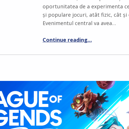
oportunitatea de a experimenta ce
și populare jocuri, atât fizic, cât și
Evenimentul central va avea…
Continue reading
…
“Bucharest Gaming Week 2024: Nouă zile de gaming, competiții și premii la cel mai mare eveniment dedicat pasionaților din România”