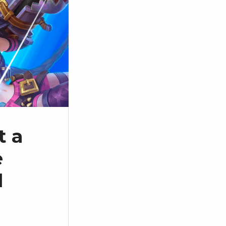
t a
e
l