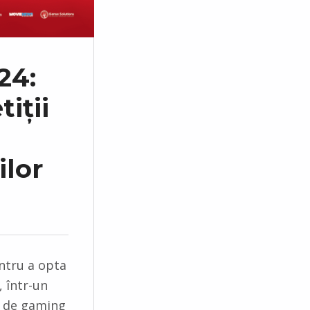
24:
iții
ilor
ntru a opta
, într-un
r de gaming