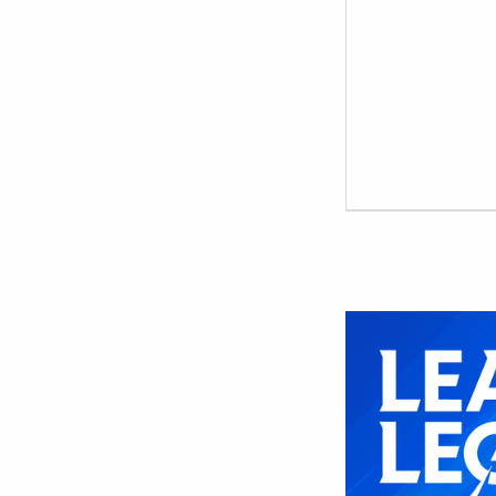
C
O
M
M
E
N
T
S
:
0