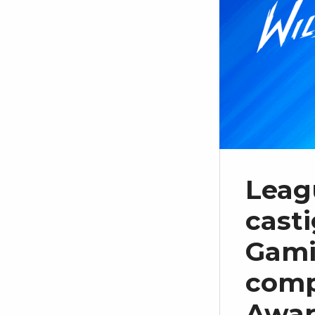
Leagu
casti
Gamin
comp
Awar