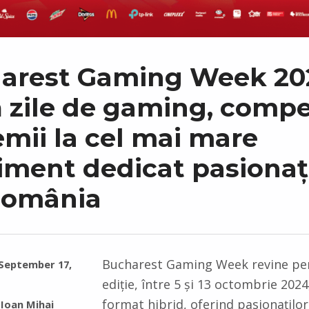
arest Gaming Week 20
 zile de gaming, compet
emii la cel mai mare
iment dedicat pasionaț
România
Bucharest Gaming Week revine pe
September 17,
ediție, între 5 și 13 octombrie 2024
format hibrid, oferind pasionațilo
Ioan Mihai