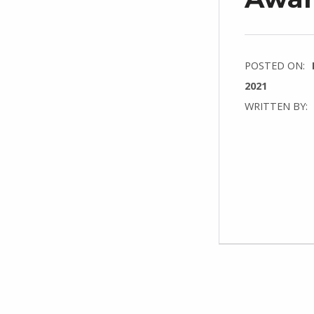
POSTED ON:
2021
WRITTEN BY:
C
O
M
M
E
N
T
S
:
0