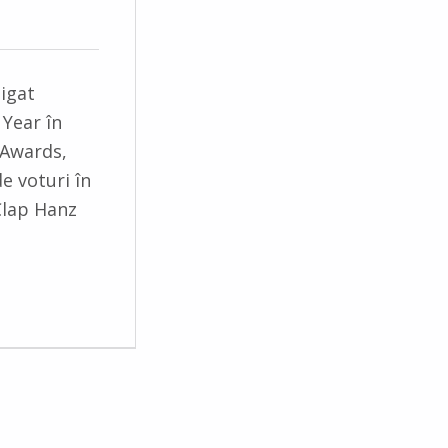
tigat
 Year în
 Awards,
e voturi în
Clap Hanz