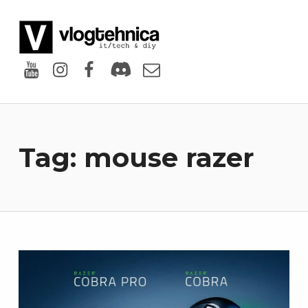
VlogTehnica
PUTIN TECH, PUTIN GEEK
Youtube
Instagram
Facebook
Discord
Email
Tag:
mouse razer