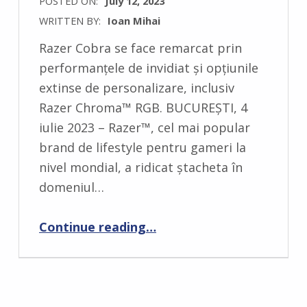
POSTED ON:
July 12, 2023
WRITTEN BY:
Ioan Mihai
C
Razer Cobra se face remarcat prin
O
performanțele de invidiat și opțiunile
M
extinse de personalizare, inclusiv
M
Razer Chroma™ RGB. BUCUREȘTI, 4
E
iulie 2023 – Razer™, cel mai popular
N
brand de lifestyle pentru gameri la
T
nivel mondial, a ridicat ștacheta în
S
domeniul…
:
0
Continue reading
“RAZER LANSEAZĂ NOILE MOUSE-URI COBRA PRO ȘI COBRA – O NOUĂ GAMĂ PERFECTĂ PENTRU JOACĂ”
…