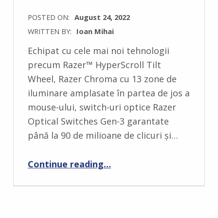
POSTED ON:
August 24, 2022
WRITTEN BY:
Ioan Mihai
C
Echipat cu cele mai noi tehnologii
O
precum Razer™ HyperScroll Tilt
M
Wheel, Razer Chroma cu 13 zone de
M
iluminare amplasate în partea de jos a
E
mouse-ului, switch-uri optice Razer
N
Optical Switches Gen-3 garantate
T
până la 90 de milioane de clicuri și…
S
:
“Razer lansează cel mai avansat mouse al său, Basilisk V3 Pro”
Continue reading
…
0