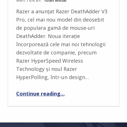
C
Razer a anunțat Razer DeathAdder V3
O
Pro, cel mai nou model din deosebit
M
de populara gamă de mouse-uri
M
DeathAdder. Noua iterație
E
încorporează cele mai noi tehnologii
N
dezvoltate de companie, precum
T
Razer HyperSpeed Wireless
S
Technology și noul Razer
:
HyperPolling, într-un design…
0
“Razer dezvăluie DeathAdder V3 Pro”
Continue reading
…