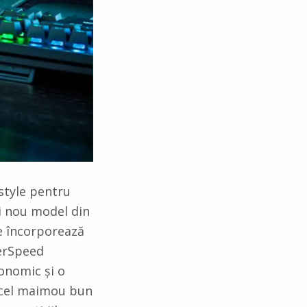
style pentru
i nou model din
e încorporează
perSpeed
onomic și o
e cel maimou bun