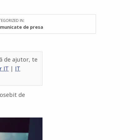
EGORIZED IN:
municate de presa
ă de ajutor, te
r IT
|
IT
osebit de