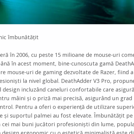
ic îmbunătățit
eră în 2006, cu peste 15 milioane de mouse-uri come
până în acest moment, bine-cunoscuta gamă DeathA
re mouse-uri de gaming dezvoltate de Razer, fiind 
fesioniști la nivel global. DeathAdder V3 Pro, propu
l design incluzând caneluri confortabile care asigur
tru mâini și o priză mai precisă, asigurând un grad 
ntrol. Pentru a oferi o experiență de utilizare superi
le și suportul palmei au fost elevate. Îmbunătățit pe
la cei mai buni jucători profesioniști din lume, popu
 design ergonomic cu o estetică minimalistă este d