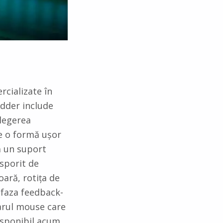
rcializate în
dder include
alegerea
ne o formă ușor
ă un suport
sporit de
oară, rotița de
 faza feedback-
larul mouse care
isponibil acum