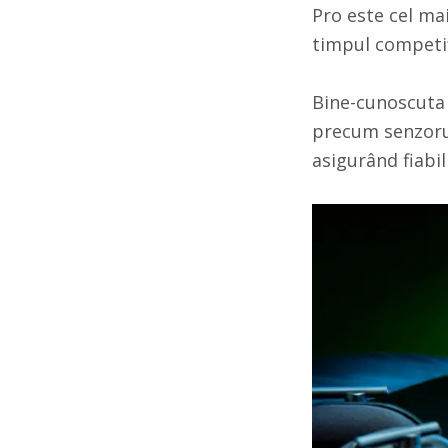
Pro este cel ma
timpul competiț
Bine-cunoscuta 
precum senzorul
asigurând fiabil