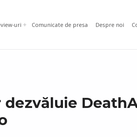
view-uri
Comunicate de presa
Despre noi
C
 dezvăluie Death
o