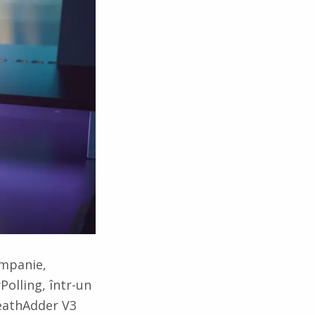
ompanie,
olling, într-un
DeathAdder V3