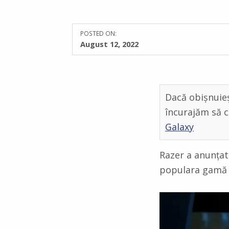
POSTED ON:
0
COMMENTS:
August 12, 2022
Dacă obișnuieș
încurajăm să c
Galaxy
Razer a anunțat
populara gamă 