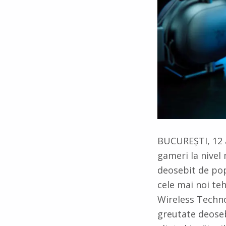
BUCUREȘTI, 12 a
gameri la nivel
deosebit de po
cele mai noi t
Wireless Techno
greutate deoseb