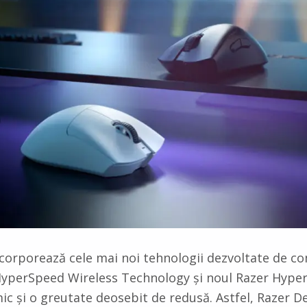
ncorporează cele mai noi tehnologii dezvoltate de c
perSpeed Wireless Technology și noul Razer HyperP
c și o greutate deosebit de redusă. Astfel, Razer 