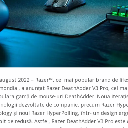
ugust 2022 – Razer™, cel mai popular brand de life
 mondial, a anunțat Razer DeathAdder V3 Pro, cel ma
pulara gamă de mouse-uri DeathAdder. Noua iterați
ehnologii dezvoltate de companie, precum Razer Hy
logy și noul Razer HyperPolling, într- un design erg
it de redusă. Astfel, Razer DeathAdder V3 Pro est