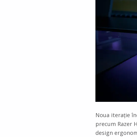
Noua iterație î
precum Razer Hy
design ergonomi