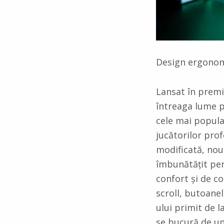
Design ergonom
Lansat în premi
întreaga lume 
cele mai popula
jucătorilor pro
modificată, nou
îmbunătățit pen
confort și de co
scroll, butoane
ului primit de 
se bucură de un