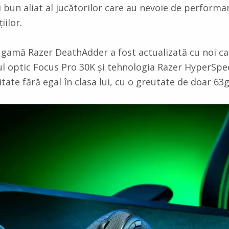
i bun aliat al jucătorilor care au nevoie de performa
iilor.
gamă Razer DeathAdder a fost actualizată cu noi car
 optic Focus Pro 30K și tehnologia Razer HyperSpe
itate fără egal în clasa lui, cu o greutate de doar 63g