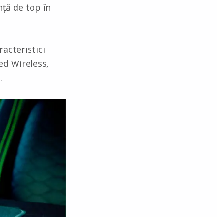
nță de top în
acteristici
ed Wireless,
.