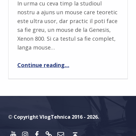
C
In urma cu ceva timp la studioul
O
nostru a ajuns un mouse care teoretic
M
este ultra usor, dar practic il poti face
M
sa fie greu, un mouse de la Genesis,
E
Xenon 800. Si ca testul sa fie complet,
N
langa mouse…
T
S
“Genesis Xenon 800 – un mouse cu doua fete”
Continue reading
…
:
0
© Copyright VlogTehnica 2016 - 2026.
Youtube
Instagram
Facebook
Discord
Email
Back to top ↑