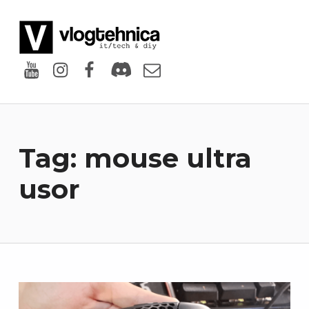
VlogTehnica
PUTIN TECH, PUTIN GEEK
Youtube
Instagram
Facebook
Discord
Email
Tag:
mouse ultra
usor