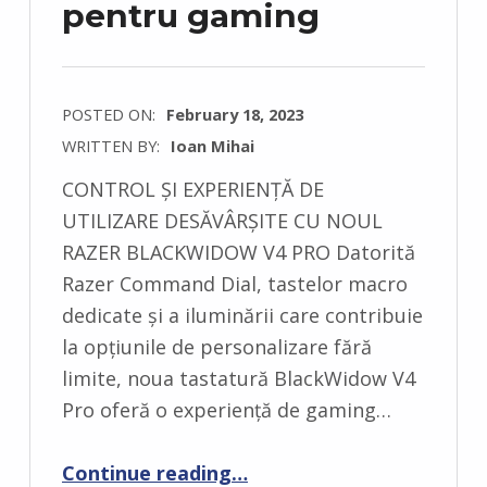
pentru gaming
POSTED ON:
February 18, 2023
WRITTEN BY:
Ioan Mihai
C
CONTROL ȘI EXPERIENȚĂ DE
O
UTILIZARE DESĂVÂRȘITE CU NOUL
M
RAZER BLACKWIDOW V4 PRO Datorită
M
Razer Command Dial, tastelor macro
E
dedicate și a iluminării care contribuie
N
la opțiunile de personalizare fără
T
limite, noua tastatură BlackWidow V4
S
Pro oferă o experiență de gaming…
:
0
“Razer lansează BlackWidow V4 Pro, tastatura supremă pentru gaming”
Continue reading
…