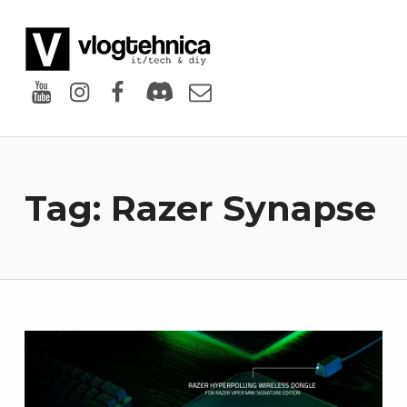
VlogTehnica
PUTIN TECH, PUTIN GEEK
Youtube
Instagram
Facebook
Discord
Email
Tag:
Razer Synapse