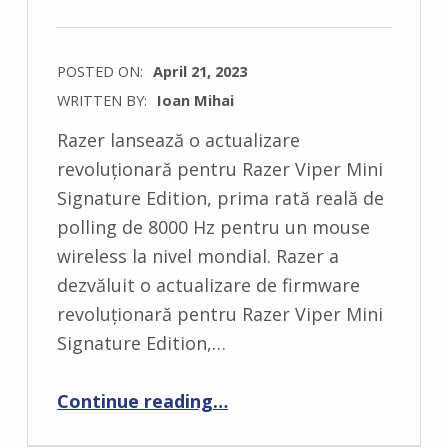
POSTED ON:
April 21, 2023
WRITTEN BY:
Ioan Mihai
C
Razer lansează o actualizare
O
revoluționară pentru Razer Viper Mini
M
Signature Edition, prima rată reală de
M
polling de 8000 Hz pentru un mouse
E
wireless la nivel mondial. Razer a
N
dezvăluit o actualizare de firmware
T
revoluționară pentru Razer Viper Mini
S
Signature Edition,…
:
0
Continue reading
…
“RAZER SPARGE NOI BARIERE DE PERFORMANȚĂ – PENTRU PRIMA DATĂ ÎN LUME, UN POLLING RATE REAL DE 8000 Hz ÎN MOD WIRELESS”