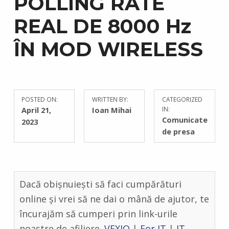
POLLING RATE
REAL DE 8000 Hz
ÎN MOD WIRELESS
POSTED ON:
WRITTEN BY:
CATEGORIZED
C
April 21,
Ioan Mihai
IN:
O
Comunicate
2023
M
de presa
M
E
N
T
Dacă obișnuiești să faci cumpărături
S
:
online și vrei să ne dai o mână de ajutor, te
0
încurajăm să cumperi prin link-urile
noastre de afiliere.
VEXIO
|
For IT
|
IT