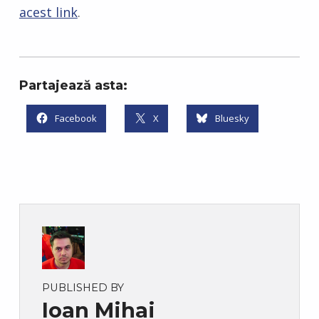
acest link
.
Partajează asta:
Facebook
X
Bluesky
PUBLISHED BY
Ioan Mihai